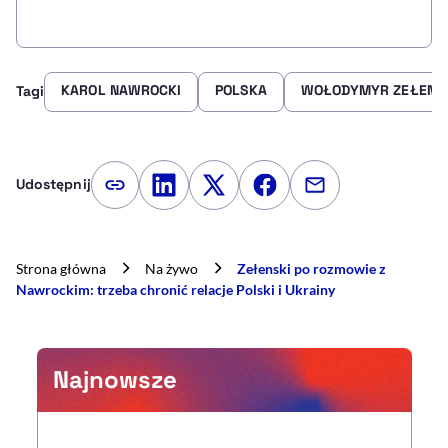
KAROL NAWROCKI
POLSKA
WOŁODYMYR ZEŁENS
Tagi
Udostępnij
Kopiuj link artykułu
Udostępnij na LinkedIn
Udostępnij na Twitterze
Udostępnij na Faceboo
Udostępnij przez
Strona główna
Na żywo
Zełenski po rozmowie z
Nawrockim: trzeba chronić relacje Polski i Ukrainy
Najnowsze