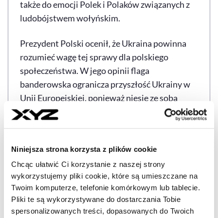
także do emocji Polek i Polaków związanych z
ludobójstwem wołyńskim.
Prezydent Polski ocenił, że Ukraina powinna
rozumieć wagę tej sprawy dla polskiego
społeczeństwa. W jego opinii flaga
banderowska ogranicza przyszłość Ukrainy w
Unii Europejskiej, ponieważ niesie ze sobą
wiele negatywnych skojarzeń.
Nawrocki dodał, że podczas rozmowy z
Niniejsza strona korzysta z plików cookie
Zełenskim poruszono zarówno wątki
historyczne, jak i polityczne. Jak relacjonował,
Chcąc ułatwić Ci korzystanie z naszej strony
wykorzystujemy pliki cookie, które są umieszczane na
strony potwierdziły swoje stanowiska, ale
Twoim komputerze, telefonie komórkowym lub tablecie.
rozmawiały też o przyszłej współpracy.
Pliki te są wykorzystywane do dostarczania Tobie
spersonalizowanych treści, dopasowanych do Twoich
Napięcia po decyzji Zełenskiego