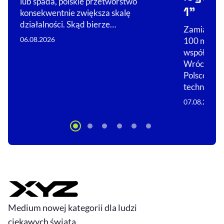
lub spada, polskie przetwórstwo
1”
konsekwentnie zwiększa skalę
działalności. Skąd bierze…
Zamiast sp
06.08.2026
100 mln zł
współpracę 
Wrócił do 
Polsce licz
technologi
07.08.2026
Medium nowej kategorii dla ludzi
ciekawych świata.