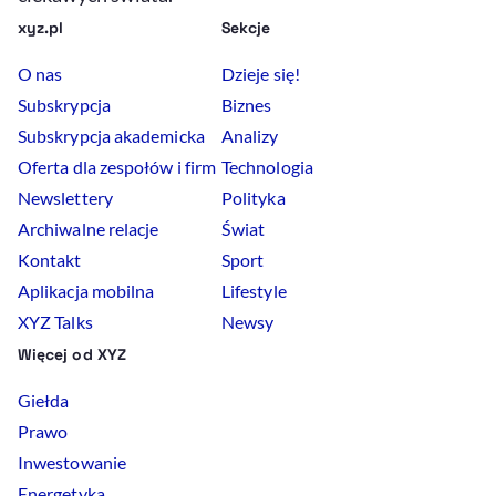
xyz.pl
Sekcje
O nas
Dzieje się!
Subskrypcja
Biznes
Subskrypcja akademicka
Analizy
Oferta dla zespołów i firm
Technologia
Newslettery
Polityka
Archiwalne relacje
Świat
Kontakt
Sport
Aplikacja mobilna
Lifestyle
XYZ Talks
Newsy
Więcej od XYZ
Giełda
Prawo
Inwestowanie
Energetyka