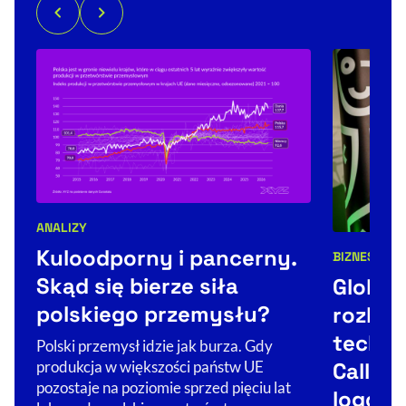
ANALIZY
Kategorie artykułu:
Kuloodporny i pancerny.
BIZNES
TECH
Kategorie 
Skąd się bierze siła
Global
polskiego przemysłu?
rozkrę
techbi
Polski przemysł idzie jak burza. Gdy
Callsta
produkcja w większości państw UE
pozostaje na poziomie sprzed pięciu lat
logo n