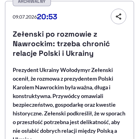
ARCHIWALNY
Resetuj opcje
20:53
09.07.2026
Ułatwienia dostępności wspierają:
Zełenski po rozmowie z
Nawrockim: trzeba chronić
relacje Polski i Ukrainy
Prezydent Ukrainy Wołodymyr Zełenski
ocenił, że rozmowa z prezydentem Polski
Karolem Nawrockim była ważna, długa i
, otwiera się w nowym 
Sprawdź, jak i dlaczego zwiększamy dostępność
konstruktywna. Przywódcy omawiali
bezpieczeństwo, gospodarkę oraz kwestie
historyczne. Zełenski podkreślił, że w sporach
, otwiera się w nowym oknie
Zgłoś problem
Deklaracja dostępności
, otwiera się w no
o przeszłość potrzebna jest delikatność, aby
nie osłabić dobrych relacji między Polską a