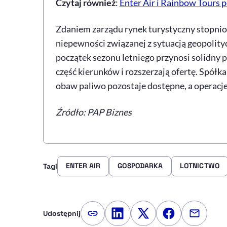
Czytaj również
:
Enter Air i Rainbow Tours 
Zdaniem zarządu rynek turystyczny stopniow
niepewności związanej z sytuacją geopolityc
początek sezonu letniego przynosi solidny 
część kierunków i rozszerzają ofertę. Spół
obaw paliwo pozostaje dostępne, a operacje
Źródło: PAP Biznes
ENTER AIR
GOSPODARKA
LOTNICTWO
Tagi
Udostępnij
Kopiuj link artykułu
Udostępnij na LinkedIn
Udostępnij na Twitte
Udostępnij na
Udostępn