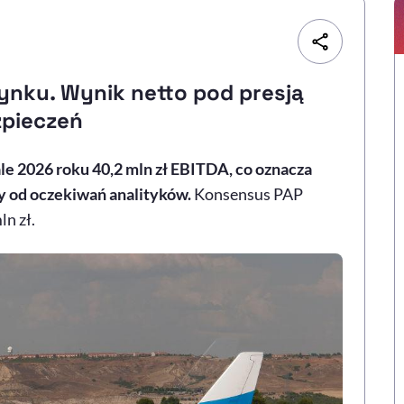
rynku. Wynik netto pod presją
zpieczeń
 2026 roku 40,2 mln zł EBITDA, co oznacza
zy od oczekiwań analityków.
Konsensus PAP
n zł.