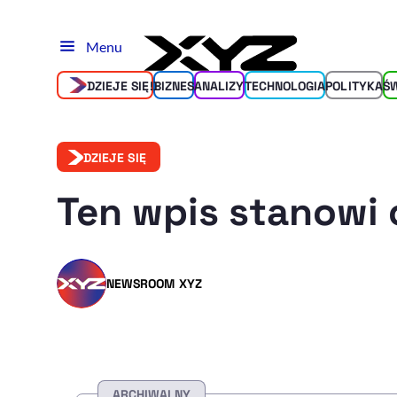
Menu
DZIEJE SIĘ!
BIZNES
ANALIZY
TECHNOLOGIA
POLITYKA
Ś
DZIEJE SIĘ
Ten wpis stanowi 
NEWSROOM XYZ
ARCHIWALNY