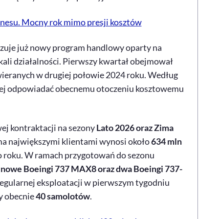
iznesu. Mocny rok mimo presji kosztów
lizuje już nowy program handlowy oparty na
ali działalności. Pierwszy kwartał obejmował
wieranych w drugiej połowie 2024 roku. Według
piej odpowiadać obecnemu otoczeniu kosztowemu
j kontraktacji na sezony
Lato 2026 oraz Zima
ma największymi klientami wynosi około
634 mln
 do roku. W ramach przygotowań do sezonu
y nowe
Boeingi
737 MAX8 oraz dwa
Boeingi
737-
regularnej eksploatacji w pierwszym tygodniu
zy obecnie
40 samolotów
.