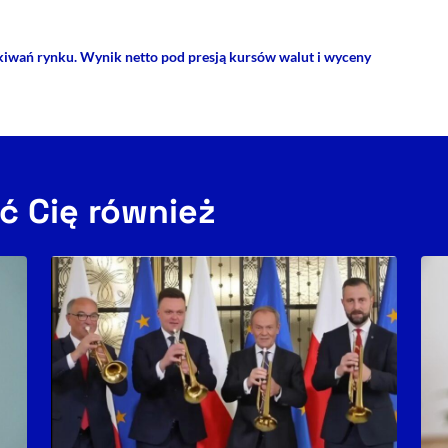
ekiwań rynku. Wynik netto pod presją kursów walut i wyceny
ć Cię również