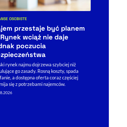
ANSE OSOBISTE
BIZNES
ŚWIAT
egorie artykułu:
Kategorie art
jem przestaje być planem
Litewski
 Rynek wciąż nie daje
zatrudni
dnak poczucia
stracić 
ezpieczeństwa
Pracowników pl
zagraniczne –
ski rynek najmu dojrzewa szybciej niż
handlowe – dz
ulujące go zasady. Rosną koszty, spada
nowoczesnych
fanie, a dostępna oferta coraz częściej
Konkurencja C
mija się z potrzebami najemców.
05.08.2026
08.2026