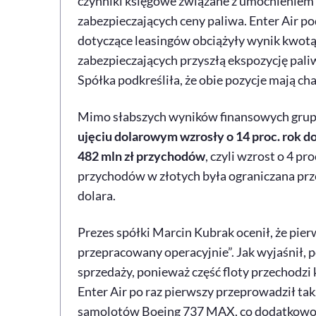
czynniki księgowe związane z umocnieniem
zabezpieczających ceny paliwa. Enter
Air
pod
dotyczące leasingów obciążyły wynik kwot
zabezpieczających przyszłą ekspozycję pal
Spółka podkreśliła, że obie pozycje mają c
Mimo słabszych wyników finansowych grupa 
ujęciu dolarowym wzrosły o 14 proc. rok d
482 mln zł przychodów
, czyli wzrost o 4 pro
przychodów w złotych była ograniczana prz
dolara.
Prezes spółki Marcin Kubrak ocenił, że pier
przepracowany operacyjnie”. Jak wyjaśnił, p
sprzedaży, ponieważ część floty przechodzi
Enter
Air
po raz pierwszy przeprowadził ta
samolotów
Boeing
737 MAX, co dodatkowo 