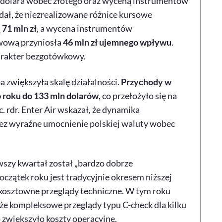
 dolara wobec złotego oraz wyceną instrumentów
ał, że niezrealizowane różnice kursowe
ą
71 mln zł
, a wycena instrumentów
iwową przyniosła
46 mln zł ujemnego wpływu
.
harakter bezgotówkowy.
zwiększyła skalę działalności.
Przychody w
o roku do 133 mln dolarów
, co przełożyło się na
c. rdr. Enter
Air
wskazał, że dynamika
ez wyraźne umocnienie polskiej waluty wobec
wszy kwartał został „bardzo dobrze
oczątek roku jest tradycyjnie okresem niższej
 kosztowne przeglądy techniczne. W tym roku
kże kompleksowe przeglądy typu
C-check
dla kilku
zwiększyło koszty operacyjne.