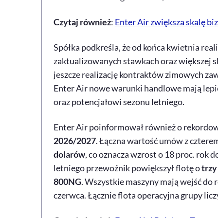
Czytaj również
:
Enter Air zwiększa skalę b
Spółka podkreśla, że od końca kwietnia rea
zaktualizowanych stawkach oraz większej sk
jeszcze realizację kontraktów zimowych za
Enter Air nowe warunki handlowe mają le
oraz potencjałowi sezonu letniego.
Enter
Air
poinformował również o rekordowe
2026/2027
. Łączna wartość umów z cztere
dolarów
, co oznacza wzrost o 18 proc. rok
letniego przewoźnik powiększył flotę o
trz
800NG
. Wszystkie maszyny mają wejść do 
czerwca. Łącznie flota operacyjna grupy lic