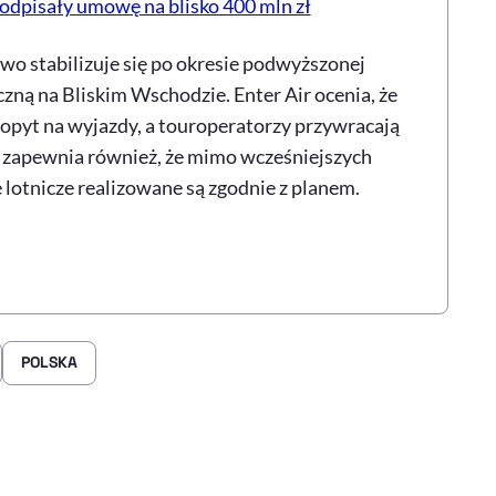
podpisały umowę na blisko 400 mln zł
o stabilizuje się po okresie podwyższonej
zną na Bliskim Wschodzie. Enter Air ocenia, że
popyt na wyjazdy, a touroperatorzy przywracają
ka zapewnia również, że mimo wcześniejszych
 lotnicze realizowane są zgodnie z planem.
POLSKA
rze
 Facebooku
ij przez e-mail