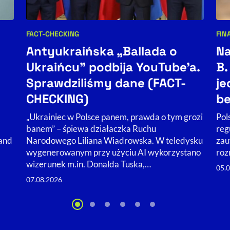
FACT-CHECKING
FIN
Kategorie artykułu:
Kat
Antyukraińska „Ballada o
Na
Ukraińcu” podbija YouTube'a.
B.
Sprawdziliśmy dane (FACT-
je
CHECKING)
b
„Ukrainiec w Polsce panem, prawda o tym grozi
Pol
banem” – śpiewa działaczka Ruchu
reg
Narodowego Liliana Wiadrowska. W teledysku
land
zau
wygenerowanym przy użyciu AI wykorzystano
roz
wizerunek m.in. Donalda Tuska,…
05.
07.08.2026