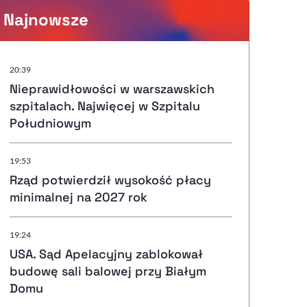
Najnowsze
Powiększenie kursora
20:39
Nieprawidłowości w warszawskich
Resetuj opcje
szpitalach. Najwięcej w Szpitalu
Południowym
Ułatwienia dostępności wspierają:
19:53
Rząd potwierdził wysokość płacy
minimalnej na 2027 rok
, otwiera się w nowym ok
Sprawdź, jak i dlaczego zwiększamy dostępność
19:24
USA. Sąd Apelacyjny zablokował
, otwiera się w nowym oknie
Zgłoś problem
Deklaracja dostępności
, otwiera się w nowy
budowę sali balowej przy Białym
Domu