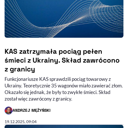
KAS zatrzymała pociąg pełen
śmieci z Ukrainy. Skład zawrócono
z granicy
Funkcjonariusze KAS sprawdzili pociąg towarowy z
Ukrainy. Teoretycznie 35 wagonów miało zawierać złom.
Okazało się jednak, że były to zwykłe śmieci. Skład
został więc zawrócony z granicy.
ANDRZEJ MĘŻYŃSKI
- AUTOR ARTYKUŁU - PROFIL
19.12.2025, 09:04