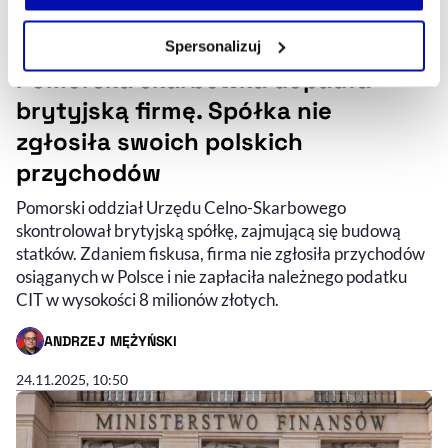
własnej przeglądarce internetowej lub po wybraniu opcji
Zarządzaj cookie.
Spersonalizuj
Pomorska skarbówka dopadła
Szczegółowe informacje na ten temat znajdziesz w
naszej
Polityce Prywatności
.
brytyjską firmę. Spółka nie
zgłosiła swoich polskich
przychodów
Pomorski oddział Urzędu Celno-Skarbowego
skontrolował brytyjską spółkę, zajmującą się budową
statków. Zdaniem fiskusa, firma nie zgłosiła przychodów
osiąganych w Polsce i nie zapłaciła należnego podatku
CIT w wysokości 8 milionów złotych.
ANDRZEJ MĘŻYŃSKI
- AUTOR ARTYKUŁU - PROFIL
24.11.2025, 10:50