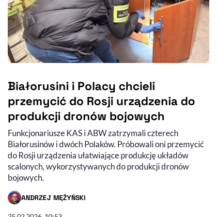
Białorusini i Polacy chcieli
przemycić do Rosji urządzenia do
produkcji dronów bojowych
Funkcjonariusze KAS i ABW zatrzymali czterech
Białorusinów i dwóch Polaków. Próbowali oni przemycić
do Rosji urządzenia ułatwiające produkcję układów
scalonych, wykorzystywanych do produkcji dronów
bojowych.
ANDRZEJ MĘŻYŃSKI
- AUTOR ARTYKUŁU - PROFIL
25.02.2026, 10:53