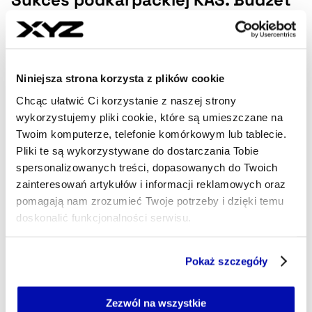
odzyskał 2,5 mln zł
Kontrola podkarpackiej KAS wykazała, że jeden z
przedsiębiorców zawyżył kwotę VAT do zwrotu. Budżet
odzyskał należne pieniądze razem z odsetkami.
Niniejsza strona korzysta z plików cookie
Chcąc ułatwić Ci korzystanie z naszej strony
ANDRZEJ MĘŻYŃSKI
- AUTOR ARTYKUŁU - PROFIL
wykorzystujemy pliki cookie, które są umieszczane na
Twoim komputerze, telefonie komórkowym lub tablecie.
25.11.2025, 09:14
Pliki te są wykorzystywane do dostarczania Tobie
spersonalizowanych treści, dopasowanych do Twoich
zainteresowań artykułów i informacji reklamowych oraz
pomagają nam zrozumieć Twoje potrzeby i dzięki temu
doskonalić funkcjonalności serwisu.
Część z plików jest niezbędna do prawidłowego działania
Pokaż szczegóły
serwisu i jego funkcjonalności.
Jeżeli nie wyrażasz zgody na zapisywanie plików cookie,
możesz łatwo zarządzać swoimi uprawnieniami, np. we
Zezwól na wszystkie