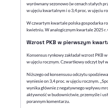
wyrównany sezonowo (w cenach stałych przy 2
w ujęciu kwartalnym i o 3,4 proc. w ujęciu r
W czwartym kwartale polska gospodarka ro
kwietniu. W analogicznym kwartale 2025 r. 
Wzrost PKB w pierwszym kwart
Konsensus rynkowy zakładał wzrost PKB w p
w ujęciu rocznym. Czwartkowy odczyt był w
Niższego od konsensusu odczytu spodziewali
wyniesie on 3,4 proc. w ujęciu rocznym. „
wynika głównie z negatywnego wpływu mrozó
aktywność w budownictwie, przemyśle i usł
porannym komentarzu.