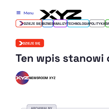
Menu
DZIEJE SIĘ!
BIZNES
ANALIZY
TECHNOLOGIA
POLITYKA
Ś
DZIEJE SIĘ
Ten wpis stanowi 
NEWSROOM XYZ
ARCHIWALNY