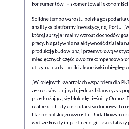
konsumentów" – skomentowali ekonomiści b
Solidne tempo wzrostu polska gospodarka 
analityka platformy inwestycyjnej Portu. 
której sprzyjał realny wzrost dochodów go
pracy. Negatywnie na aktywność działała na
produkcję budowlaną i przemysłową w styc
miesięcznych częściowo zrekompensowało wc
utrzymania dynamiki z końcówki ubiegłego r
„W kolejnych kwartałach wsparciem dla PK
ze środków unijnych, jednak bilans ryzyk pog
przedłużającą się blokadę cieśniny Ormuz. D
realne dochody gospodarstw domowych i os
filarem polskiego wzrostu. Dodatkowym obc
wyższe koszty importu energii oraz słabsz