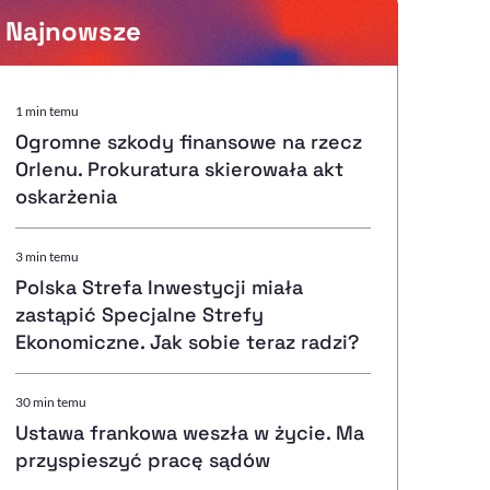
Najnowsze
Powiększenie kursora
1 min temu
Ogromne szkody finansowe na rzecz
Resetuj opcje
Orlenu. Prokuratura skierowała akt
oskarżenia
Ułatwienia dostępności wspierają:
3 min temu
Polska Strefa Inwestycji miała
zastąpić Specjalne Strefy
, otwiera się w nowym ok
Sprawdź, jak i dlaczego zwiększamy dostępność
Ekonomiczne. Jak sobie teraz radzi?
30 min temu
, otwiera się w nowym oknie
Zgłoś problem
Deklaracja dostępności
, otwiera się w nowy
Ustawa frankowa weszła w życie. Ma
przyspieszyć pracę sądów