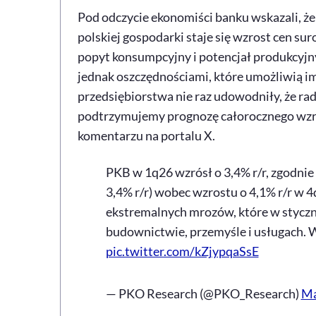
Pod odczycie ekonomiści banku wskazali, ż
polskiej gospodarki staje się wzrost cen su
popyt konsumpcyjny i potencjał produkcyj
jednak oszczędnościami, które umożliwią im 
przedsiębiorstwa nie raz udowodniły, że ra
podtrzymujemy prognozę całorocznego wzros
komentarzu na portalu X.
PKB w 1q26 wzrósł o 3,4% r/r, zgodnie 
3,4% r/r) wobec wzrostu o 4,1% r/r w 
ekstremalnych mrozów, które w styczn
budownictwie, przemyśle i usługach. W
pic.twitter.com/kZjypqaSsE
— PKO Research (@PKO_Research)
Ma