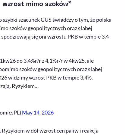
y wzrost mimo szoków"
szybki szacunek GUS świadczy o tym, że polska
imo szoków geopolitycznych oraz słabej
. spodziewają się oni wzrostu PKB w tempie 3,4
kw26 do 3,4%r/r z 4,1%r/r w 4kw25, ale
pomimo szoków geopolitycznych oraz słabej
2026 widzimy wzrost PKB w tempie 3,4%.
szają. Ryzykiem…
nomicsPL)
May 14, 2026
. Ryzykiem w dół wzrost cen paliw i reakcja