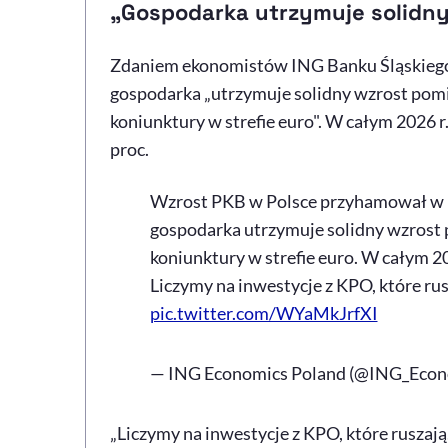
„Gospodarka utrzymuje solidn
Zdaniem ekonomistów ING Banku Śląskiego 
gospodarka „utrzymuje solidny wzrost pom
koniunktury w strefie euro". W całym 2026 r
proc.
Wzrost PKB w Polsce przyhamował w 1
gospodarka utrzymuje solidny wzrost 
koniunktury w strefie euro. W całym 
Liczymy na inwestycje z KPO, które ru
pic.twitter.com/WYaMkJrfXI
— ING Economics Poland (@ING_Eco
„Liczymy na inwestycje z KPO, które ruszają