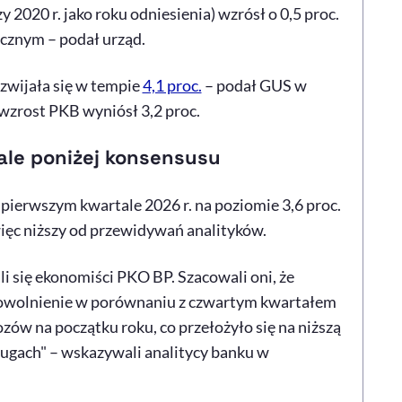
020 r. jako roku odniesienia) wzrósł o 0,5 proc.
ocznym – podał urząd.
zwijała się w tempie
4,1 proc.
– podał GUS w
wzrost PKB wyniósł 3,2 proc.
ale poniżej konsensusu
ierwszym kwartale 2026 r. na poziomie 3,6 proc.
ięc niższy od przewidywań analityków.
 się ekonomiści PKO BP. Szacowali oni, że
Spowolnienie w porównaniu z czwartym kwartałem
w na początku roku, co przełożyło się na niższą
ugach" – wskazywali analitycy banku w