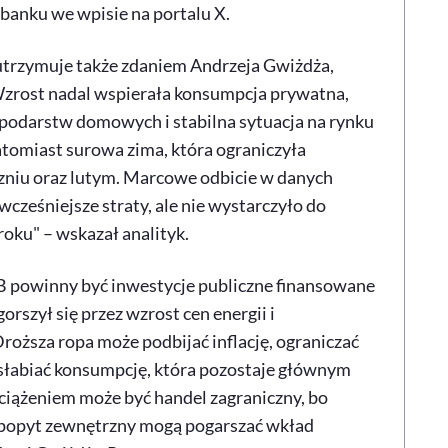
anku we wpisie na portalu X.
utrzymuje także zdaniem Andrzeja Gwiżdża,
„Wzrost nadal wspierała konsumpcja prywatna,
spodarstw domowych i stabilna sytuacja na rynku
tomiast surowa zima, która ograniczyła
zniu oraz lutym. Marcowe odbicie w danych
ześniejsze straty, ale nie wystarczyło do
oku" – wskazał analityk.
B powinny być inwestycje publiczne finansowane
orszył się przez wzrost cen energii i
roższa ropa może podbijać inflację, ograniczać
łabiać konsumpcję, która pozostaje głównym
iążeniem może być handel zagraniczny, bo
y popyt zewnętrzny mogą pogarszać wkład