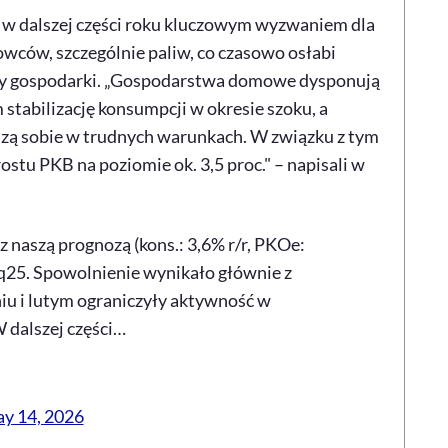
e w dalszej części roku kluczowym wyzwaniem dla
rowców, szczególnie paliw, co czasowo osłabi
ny gospodarki. „Gospodarstwa domowe dysponują
stabilizację konsumpcji w okresie szoku, a
dzą sobie w trudnych warunkach. W związku z tym
tu PKB na poziomie ok. 3,5 proc." – napisali w
z naszą prognozą (kons.: 3,6% r/r, PKOe:
4q25. Spowolnienie wynikało głównie z
iu i lutym ograniczyły aktywność w
 dalszej części…
y 14, 2026