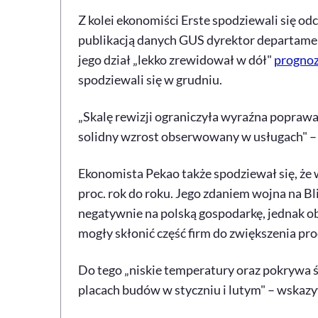
Z kolei ekonomiści Erste spodziewali się od
publikacją danych GUS dyrektor departamen
jego dział „lekko zrewidował w dół"
progno
spodziewali się w grudniu.
„Skalę rewizji ograniczyła wyraźna popra
solidny wzrost obserwowany w usługach" – 
Ekonomista Pekao także spodziewał się, że
proc. rok do roku. Jego zdaniem wojna na B
negatywnie na polską gospodarkę, jednak
mogły skłonić część firm do zwiększenia pro
Do tego „niskie temperatury oraz pokrywa 
placach budów w styczniu i lutym" – wskazy