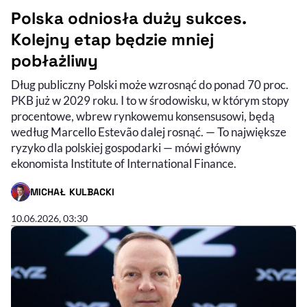
Polska odniosła duży sukces.
Kolejny etap będzie mniej
pobłażliwy
Dług publiczny Polski może wzrosnąć do ponad 70 proc.
PKB już w 2029 roku. I to w środowisku, w którym stopy
procentowe, wbrew rynkowemu konsensusowi, będą
według Marcello Estevão dalej rosnąć. — To największe
ryzyko dla polskiej gospodarki — mówi główny
ekonomista Institute of International Finance.
MICHAŁ KULBACKI
- AUTOR ARTYKUŁU - PROFIL
10.06.2026, 03:30