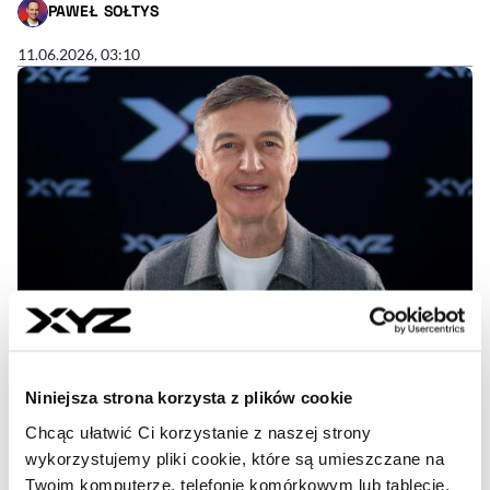
PAWEŁ SOŁTYS
- AUTOR ARTYKUŁU - PROFIL
11.06.2026, 03:10
Patronat medialny
Niniejsza strona korzysta z plików cookie
Autopay stawia na Europę i
Chcąc ułatwić Ci korzystanie z naszej strony
partnerstwa. Rozważa przejęcia za
wykorzystujemy pliki cookie, które są umieszczane na
granicą
Twoim komputerze, telefonie komórkowym lub tablecie.