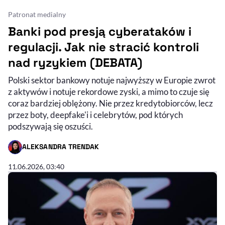
Patronat medialny
Banki pod presją cyberataków i
regulacji. Jak nie stracić kontroli
nad ryzykiem (DEBATA)
Polski sektor bankowy notuje najwyższy w Europie zwrot
z aktywów i notuje rekordowe zyski, a mimo to czuje się
coraz bardziej oblężony. Nie przez kredytobiorców, lecz
przez boty, deepfake'i i celebrytów, pod których
podszywają się oszuści.
ALEKSANDRA TRENDAK
- AUTOR ARTYKUŁU - PROFIL
11.06.2026, 03:40