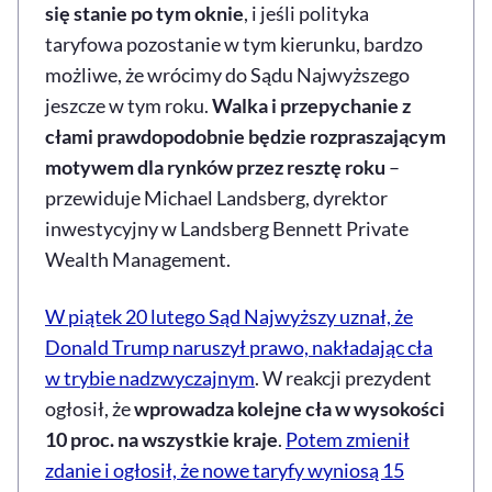
się stanie po tym oknie
, i jeśli polityka
taryfowa pozostanie w tym kierunku, bardzo
możliwe, że wrócimy do Sądu Najwyższego
jeszcze w tym roku.
Walka i przepychanie z
cłami prawdopodobnie będzie rozpraszającym
motywem dla rynków przez resztę roku
–
przewiduje Michael Landsberg, dyrektor
inwestycyjny w Landsberg Bennett Private
Wealth Management.
W piątek 20 lutego Sąd Najwyższy uznał, że
Donald Trump naruszył prawo, nakładając cła
w trybie nadzwyczajnym
. W reakcji prezydent
ogłosił, że
wprowadza kolejne cła w wysokości
10 proc. na wszystkie kraje
.
Potem zmienił
zdanie i ogłosił, że nowe taryfy wyniosą 15