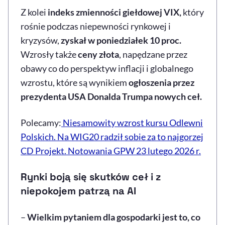
Z kolei
indeks zmienności giełdowej VIX,
który
rośnie podczas niepewności rynkowej i
kryzysów,
zyskał w poniedziałek 10 proc.
Wzrosły także
ceny złota
, napędzane przez
obawy co do perspektyw inflacji i globalnego
wzrostu, które są wynikiem
ogłoszenia przez
prezydenta USA Donalda
Trump
a nowych ceł.
Polecamy:
Niesamowity wzrost kursu Odlewni
Polskich. Na WIG20 radził sobie za to najgorzej
CD Projekt. Notowania GPW 23 lutego 2026 r.
Rynki boją się skutków ceł i z
niepokojem patrzą na AI
–
Wielkim pytaniem dla gospodarki jest to, co