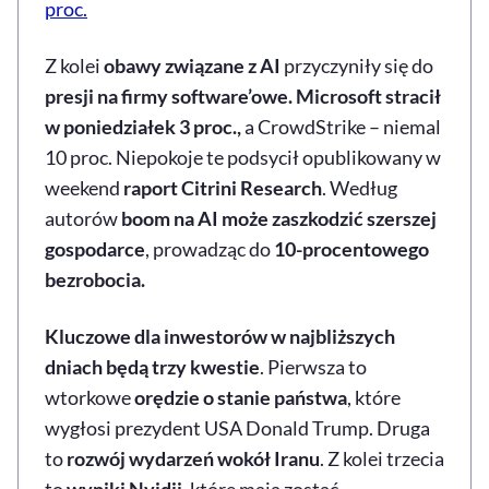
proc.
Z kolei
obawy związane z AI
przyczyniły się do
presji na firmy software’owe. Microsoft stracił
w poniedziałek 3 proc.,
a CrowdStrike – niemal
10 proc. Niepokoje te podsycił opublikowany w
weekend
raport Citrini Research
. Według
autorów
boom na AI może zaszkodzić szerszej
gospodarce
, prowadząc do
10-procentowego
bezrobocia.
Kluczowe dla inwestorów w najbliższych
dniach będą trzy kwestie
. Pierwsza to
wtorkowe
orędzie o stanie państwa
, które
wygłosi prezydent USA Donald Trump. Druga
to
rozwój wydarzeń wokół Iranu
. Z kolei trzecia
to
wyniki Nvidii,
które mają zostać