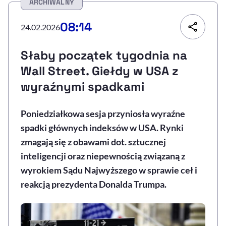
ARCHIWALNY
Resetuj opcje
08:14
24.02.2026
Ułatwienia dostępności wspierają:
Słaby początek tygodnia na
Wall Street. Giełdy w USA z
wyraźnymi spadkami
Poniedziałkowa sesja przyniosła wyraźne
spadki głównych indeksów w USA. Rynki
zmagają się z obawami dot. sztucznej
, otwiera się w nowym 
Sprawdź, jak i dlaczego zwiększamy dostępność
inteligencji oraz niepewnością związaną z
wyrokiem Sądu Najwyższego w sprawie ceł i
reakcją prezydenta Donalda Trumpa.
, otwiera się w nowym oknie
Zgłoś problem
Deklaracja dostępności
, otwiera się w no