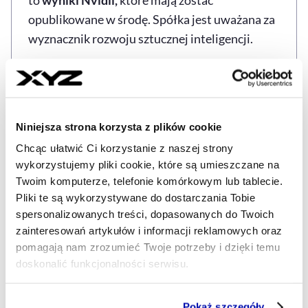
opublikowane w środę. Spółka jest uważana za
wyznacznik rozwoju sztucznej inteligencji.
Źrodło: PAP, XYZ
Paramount podwyższył ofertę i pozostaje w
Niniejsza strona korzysta z plików cookie
grze o Warner Bros.
Chcąc ułatwić Ci korzystanie z naszej strony
wykorzystujemy pliki cookie, które są umieszczane na
Twoim komputerze, telefonie komórkowym lub tablecie.
GOSPODARKA
USA
WALL STREET
ZAGRANICA
Tagi
Pliki te są wykorzystywane do dostarczania Tobie
spersonalizowanych treści, dopasowanych do Twoich
zainteresowań artykułów i informacji reklamowych oraz
pomagają nam zrozumieć Twoje potrzeby i dzięki temu
Udostępnij
Kopiuj link artykułu
Udostępnij na LinkedIn
Udostępnij na Twitterze
Udostępnij na Faceboo
Udostępnij przez
doskonalić funkcjonalności serwisu.
Część z plików jest niezbędna do prawidłowego działania
Pokaż szczegóły
Strona główna
Na żywo
Słaby początek tygodnia na