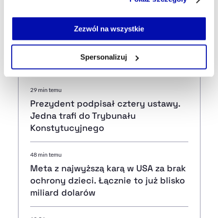
serwisu i jego funkcjonalności.
Wall Street. Giełdy w USA z wyraźnymi spadkami
Jeżeli nie wyrażasz zgody na zapisywanie plików cookie,
możesz łatwo zarządzać swoimi uprawnieniami, np. we
Zezwól na wszystkie
własnej przeglądarce internetowej lub po wybraniu opcji
Zarządzaj cookie.
Najnowsze
Spersonalizuj
Szczegółowe informacje na ten temat znajdziesz w
naszej
Polityce Prywatności
.
29 min temu
Prezydent podpisał cztery ustawy.
Jedna trafi do Trybunału
Konstytucyjnego
48 min temu
Meta z najwyższą karą w USA za brak
ochrony dzieci. Łącznie to już blisko
miliard dolarów