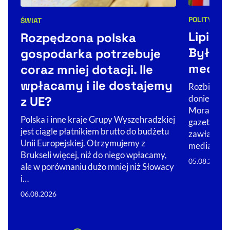
POLITYKA
S
ŚWIAT
Kategorie 
Kategorie artykułu:
Lipiec
Rozpędzona polska
Były p
gospodarka potrzebuje
medial
coraz mniej dotacji. Ile
wpłacamy i ile dostajemy
Rozbicie n
doniesienia
z UE?
Morawieck
Polska i inne kraje Grupy Wyszehradzkiej
gazet i por
jest ciągle płatnikiem brutto do budżetu
zawładnął
Unii Europejskiej. Otrzymujemy z
mediach i s
Brukseli więcej, niż do niego wpłacamy,
05.08.2026
ale w porównaniu dużo mniej niż Słowacy
i…
06.08.2026