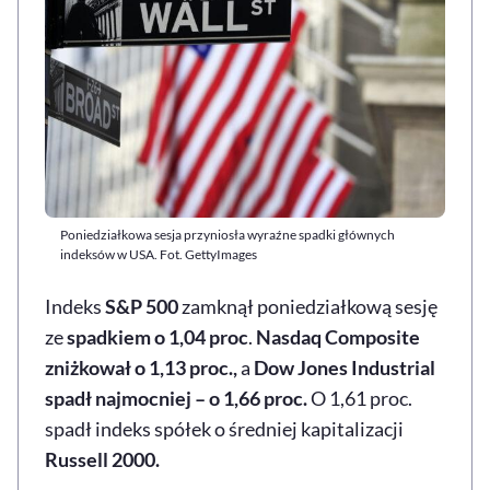
Poniedziałkowa sesja przyniosła wyraźne spadki głównych
indeksów w USA. Fot. GettyImages
Indeks
S&P 500
zamknął poniedziałkową sesję
ze
spadkiem o 1,04 proc
.
Nasdaq Composite
zniżkował o 1,13 proc.,
a
Dow Jones Industria
l
spadł najmocniej – o 1,66 proc.
O 1,61 proc.
spadł indeks spółek o średniej kapitalizacji
Russell 2000.