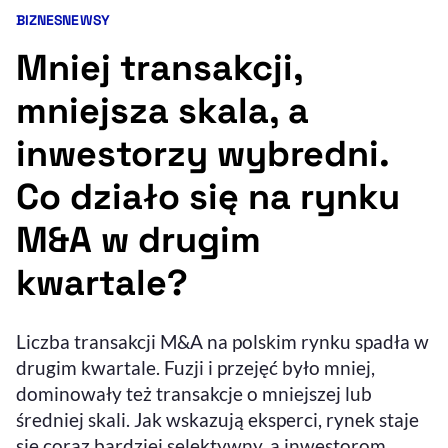
BIZNES
NEWSY
Kategorie artykułu:
Resetuj opcje
Mniej transakcji,
Ułatwienia dostępności wspierają:
mniejsza skala, a
inwestorzy wybredni.
Co działo się na rynku
M&A w drugim
kwartale?
, otwiera się w nowym 
Sprawdź, jak i dlaczego zwiększamy dostępność
Liczba transakcji M&A na polskim rynku spadła w
, otwiera się w nowym oknie
drugim kwartale. Fuzji i przejęć było mniej,
Zgłoś problem
Deklaracja dostępności
, otwiera się w no
dominowały też transakcje o mniejszej lub
średniej skali. Jak wskazują eksperci, rynek staje
się coraz bardziej selektywny, a inwestorom