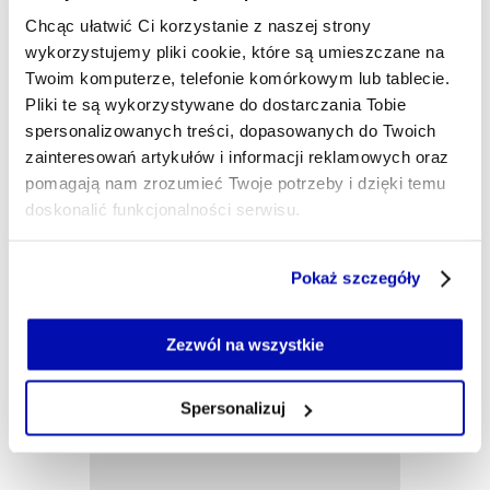
Chcąc ułatwić Ci korzystanie z naszej strony
Dziennikarka ekonomiczna. Lubię pokazywać, że
nic nie dzieje się w próżni i tłumaczyć, jak
wykorzystujemy pliki cookie, które są umieszczane na
wydarzenia gospodarcze wpływają na nasze życie.
Twoim komputerze, telefonie komórkowym lub tablecie.
Cenię rzeczowe dziennikarstwo idące z duchem
Pliki te są wykorzystywane do dostarczania Tobie
czasu. W XYZ będę współtworzyć newsroom.
spersonalizowanych treści, dopasowanych do Twoich
zainteresowań artykułów i informacji reklamowych oraz
martyna.maciuch@xyz.pl
pomagają nam zrozumieć Twoje potrzeby i dzięki temu
doskonalić funkcjonalności serwisu.
Część z plików jest niezbędna do prawidłowego działania
Pokaż szczegóły
serwisu i jego funkcjonalności.
Jeżeli nie wyrażasz zgody na zapisywanie plików cookie,
możesz łatwo zarządzać swoimi uprawnieniami, np. we
Zezwól na wszystkie
własnej przeglądarce internetowej lub po wybraniu opcji
Zarządzaj cookie.
Spersonalizuj
Szczegółowe informacje na ten temat znajdziesz w
naszej
Polityce Prywatności
.