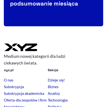
podsumowanie miesiąca
R
Medium nowej kategorii dla ludzi
ciekawych świata.
xyz.pl
Sekcje
O nas
Dzieje się!
Subskrypcja
Biznes
Subskrypcja akademicka
Analizy
Oferta dla zespołów i firm
Technologia
Newslettery
Polityka