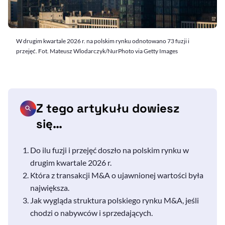
W drugim kwartale 2026 r. na polskim rynku odnotowano 73 fuzji i
przejęć. Fot. Mateusz Wlodarczyk/NurPhoto via Getty Images
Z tego artykułu dowiesz
się…
Do ilu fuzji i przejęć doszło na polskim rynku w
drugim kwartale 2026 r.
Która z transakcji M&A o ujawnionej wartości była
największa.
Jak wygląda struktura polskiego rynku M&A, jeśli
chodzi o nabywców i sprzedających.