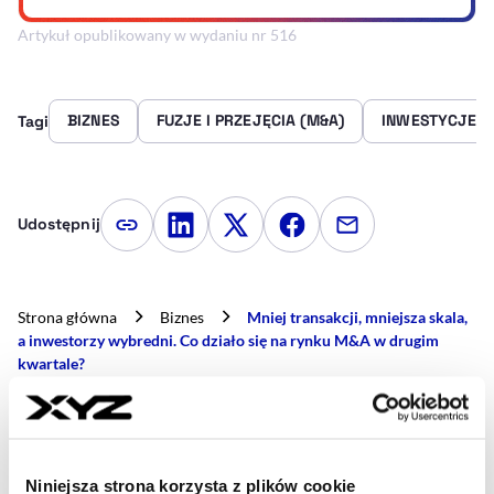
Artykuł opublikowany w wydaniu nr 516
BIZNES
FUZJE I PRZEJĘCIA (M&A)
INWESTYCJE
Tagi
Udostępnij
Kopiuj link artykułu
Udostępnij na LinkedIn
Udostępnij na Twitterze
Udostępnij na Faceboo
Udostępnij przez
Strona główna
Biznes
Mniej transakcji, mniejsza skala,
a inwestorzy wybredni. Co działo się na rynku M&A w drugim
kwartale?
- AUTOR ARTYKUŁU - PROFIL
MARTYNA MACIUCH
Niniejsza strona korzysta z plików cookie
Dziennikarka